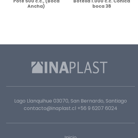
Pote 500 c.c., (Boca
Botella 1.000 c.c. Cónica
Ancha)
boca 38
Lago Llanquihue 03070, San Bernardo, Santiago
contacto@inaplast.cl
+56 9 6207 6024
Inicio